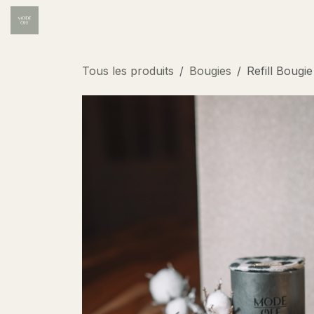
Se rendre au contenu
Accueil
Institut
Wellness
Carte des soins
Tous les produits
Bougies
Refill Bougie