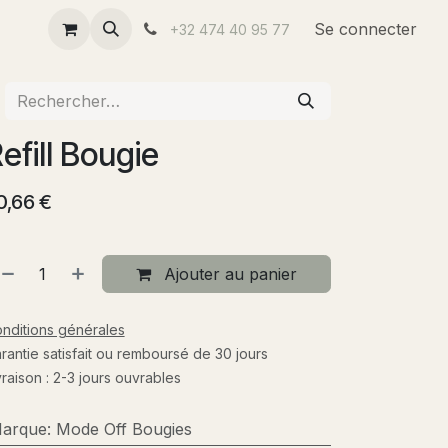
us
Se connecter
+32 474 40 95 77
efill Bougie
0,66
€
Ajouter au panier
nditions générales
rantie satisfait ou remboursé de 30 jours
vraison : 2-3 jours ouvrables
arque
:
Mode Off Bougies