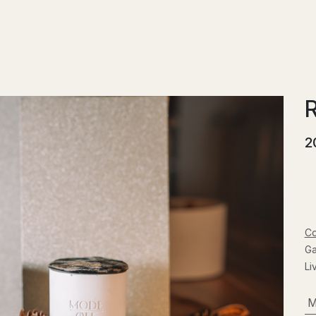
Boutique
Actualités
Rendez-vous
Contactez-no
R
2
Co
Ga
Li
M