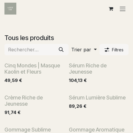
Se rendre au contenu
Tous les produits
Trier par
Filtres
Cinq Mondes | Masque
Sérum Riche de
Kaolin et Fleurs
Jeunesse
49,59
€
104,13
€
Crème Riche de
Sérum Lumière Sublime
Jeunesse
89,26
€
91,74
€
Gommage Sublime
Gommage Aromatique