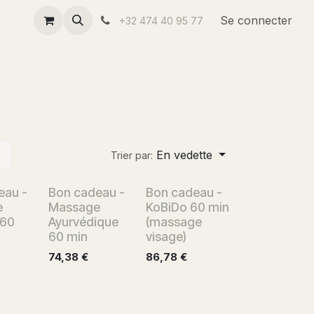
us
Se connecter
+32 474 40 95 77
En vedette
Trier par:
eau -
Bon cadeau -
Bon cadeau -
e
Massage
KoBiDo 60 min
 60
Ayurvédique
(massage
60 min
visage)
74,38
€
86,78
€