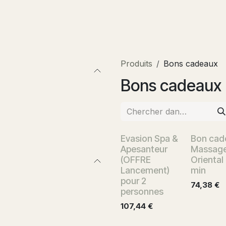
Boutique
Actualités
Rendez-vous
Contactez-no
Produits
Bons cadeaux
Bons cadeaux
Evasion Spa &
Bon cad
Apesanteur
Massag
(OFFRE
Oriental
Lancement)
min
pour 2
74,38
€
personnes
107,44
€