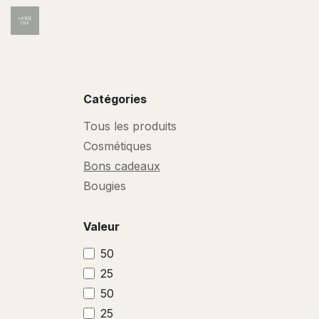
Se rendre au contenu
Accueil
Institut
Wellness
Carte des soins
Catégories
Tous les produits
Cosmétiques
Bons cadeaux
Bougies
Valeur
50
25
50
25