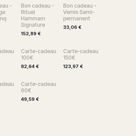
eau -
Bon cadeau -
Bon cadeau -
ge
Rituel
Vernis Semi-
inq
Hammam
permanent
Signature
33,06
€
152,89
€
adeau
Carte-cadeau
Carte-cadeau
100€
150€
82,64
€
123,97
€
adeau
Carte-cadeau
60€
49,59
€