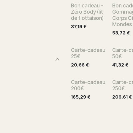
Bon cadeau -
Bon cad
Zéro Body (lit
Gomma
de flottaison)
Corps C
Mondes
37,19
€
53,72
€
Carte-cadeau
Carte-c
25€
50€
20,66
€
41,32
€
Carte-cadeau
Carte-c
200€
250€
165,29
€
206,61
€