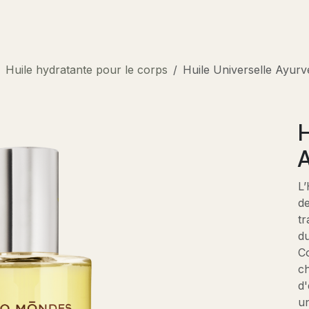
Boutique
Actualités
Rendez-vous
Contactez-no
Huile hydratante pour le corps
Huile Universelle Ayurv
H
A
L’
de
tr
du
Co
ch
d'
un