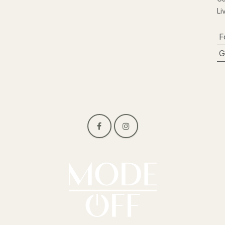
Li
F
G