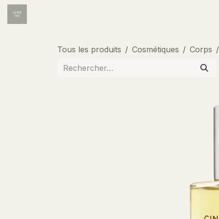
Se rendre au contenu
Accueil
Institut
Wellness
Carte des soins
Tous les produits
Cosmétiques
Corps