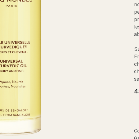
no
pe
pr
le
ab
Su
En
ch
sh
sa
4
Co
Ga