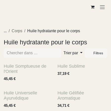
Se rendre au contenu
...
Corps
Huile hydratante pour le corps
Huile hydratante pour le corps
Trier par
Filtres
Huile Somptueuse de
Huile Sublime
l'Orient
37,19
€
45,45
€
Huile Universelle
Huile Gélifiée
Ayurvédique
Aromatique
45,45
€
34,71
€