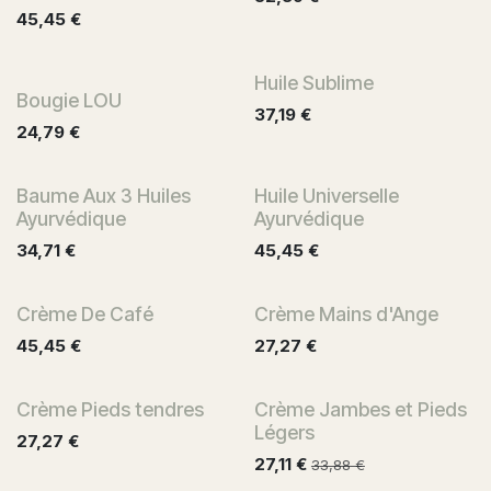
45,45
€
Huile Sublime
Bougie LOU
37,19
€
24,79
€
Baume Aux 3 Huiles
Huile Universelle
Ayurvédique
Ayurvédique
34,71
€
45,45
€
Crème De Café
Crème Mains d'Ange
45,45
€
27,27
€
Crème Pieds tendres
Crème Jambes et Pieds
Légers
27,27
€
27,11
€
33,88
€