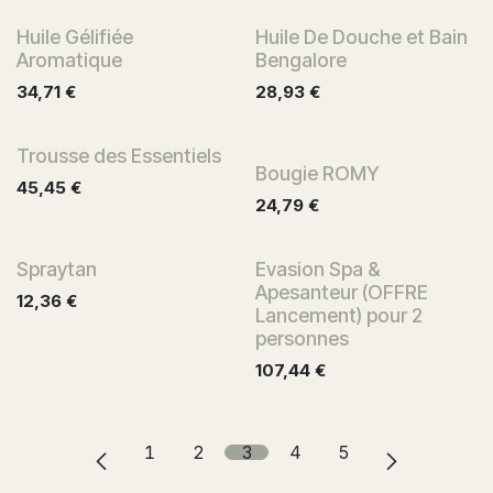
Huile Gélifiée
Huile De Douche et Bain
Aromatique
Bengalore
34,71
€
28,93
€
Trousse des Essentiels
Bougie ROMY
45,45
€
24,79
€
Spraytan
Evasion Spa &
Apesanteur (OFFRE
12,36
€
Lancement) pour 2
personnes
107,44
€
1
2
3
4
5