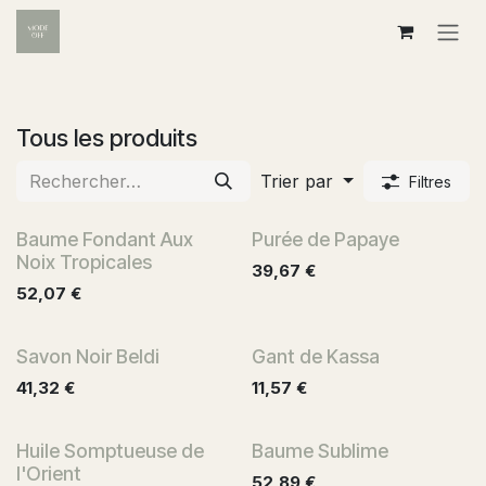
Se rendre au contenu
Tous les produits
Trier par
Filtres
Baume Fondant Aux
Purée de Papaye
Noix Tropicales
39,67
€
52,07
€
Savon Noir Beldi
Gant de Kassa
41,32
€
11,57
€
Huile Somptueuse de
Baume Sublime
l'Orient
52,89
€