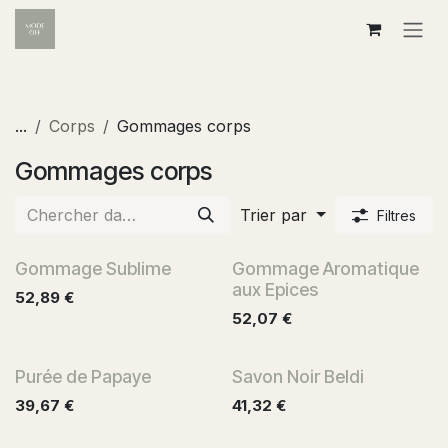
Se rendre au contenu
...
Corps
Gommages corps
Gommages corps
Trier par
Filtres
Gommage Sublime
Gommage Aromatique
aux Epices
52,89
€
52,07
€
Purée de Papaye
Savon Noir Beldi
39,67
€
41,32
€