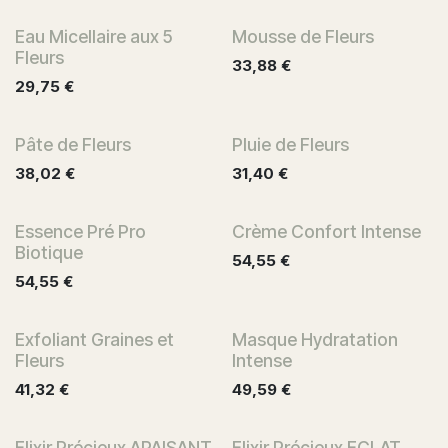
Eau Micellaire aux 5
Mousse de Fleurs
Fleurs
33,88
€
29,75
€
Pâte de Fleurs
Pluie de Fleurs
38,02
€
31,40
€
Essence Pré Pro
Crème Confort Intense
Biotique
54,55
€
54,55
€
Exfoliant Graines et
Masque Hydratation
Fleurs
Intense
41,32
€
49,59
€
Elixir Précieux APAISANT
Elixir Précieux ECLAT