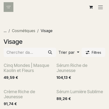
Se rendre au contenu
...
Cosmétiques
Visage
Visage
Trier par
Filtres
Cinq Mondes | Masque
Sérum Riche de
Kaolin et Fleurs
Jeunesse
49,59
€
104,13
€
Crème Riche de
Sérum Lumière Sublime
Jeunesse
89,26
€
91,74
€